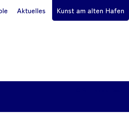
ole
Aktuelles
Kunst am alten Hafen
© Schmoock Design