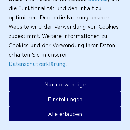
liefern wir zwei Tage später und Wäsche eine
die Funktionalität und den Inhalt zu
Woche später wieder zurück. Für diesen
optimieren. Durch die Nutzung unserer
Lieferservice berechnen wir nur einen Euro
Website wird der Verwendung von Cookies
zusätzlich.
zugestimmt. Weitere Informationen zu
Bei weiteren Fragen rufen sie uns bitte unter
Cookies und der Verwendung Ihrer Daten
Tel. 03843 / 4884
an.
erhalten Sie in unserer
Datenschutzerklärung
.
Impressum
|
Datenschutz
|
Cookies
|
Barrierefreiheit
|
© Schmoock Design
Nur notwendige
Einstellungen
Alle erlauben